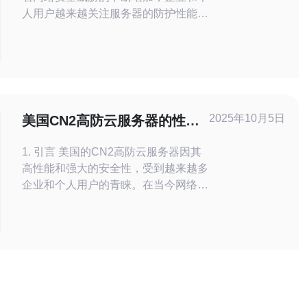
人用户越来越关注服务器的防护性能。
尤其是低价美国高防服务器，因其价格
优势而受到青睐。然而，许多人对其真
实的防护能力仍存疑虑。本文将对这类
服务器在防护性能上的表现进行深入对
比，帮助读者理清思路。 以下是文章的
三大精华：
2025年10月5日
美国CN2高防云服务器的性能
分析与比较
1. 引言 美国的CN2高防云服务器因其
高性能和强大的安全性，受到越来越多
企业和个人用户的青睐。在当今网络环
境中，选择合适的云服务器不仅关乎网
站的稳定性，更直接影响到用户的体验
和业务的成功。 在这篇文章中，我们
将对美国CN2高防云服务器的性能进
行全面的分析与比较，帮助用户更好地
理解这一技术，并在选择时做出明智的
决