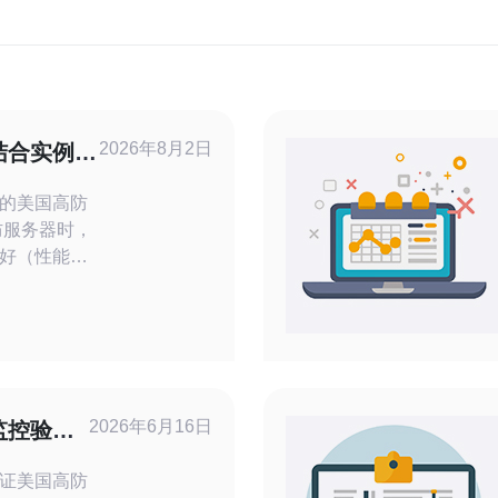
2026年8月2日
结合实例讲
策略下发流
的美国高防
防服务器时，
好（性能与
果平衡）和
以评测视角
量清洗、黑
基于不同攻
在性能、安
2026年6月16日
监控验证
的美国高防
防御效果
证美国高防