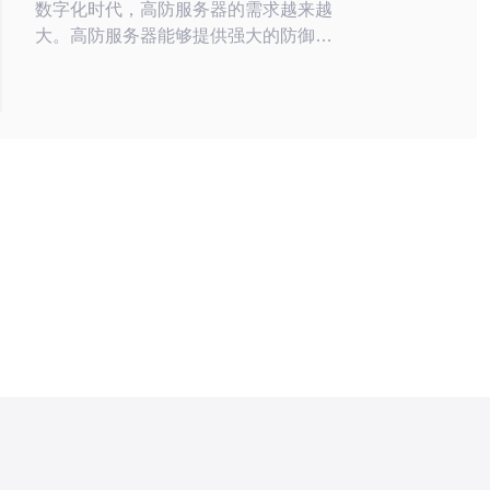
数字化时代，高防服务器的需求越来越
大。高防服务器能够提供强大的防御能
力，有效保护网站免受恶意攻击。而美
国作为全球领先的科技大国，拥有先进
的网络基础设施和优质的高防服务器服
务，成为了许多企业和个人选择的首
选。 选择美国高防服务器有以下