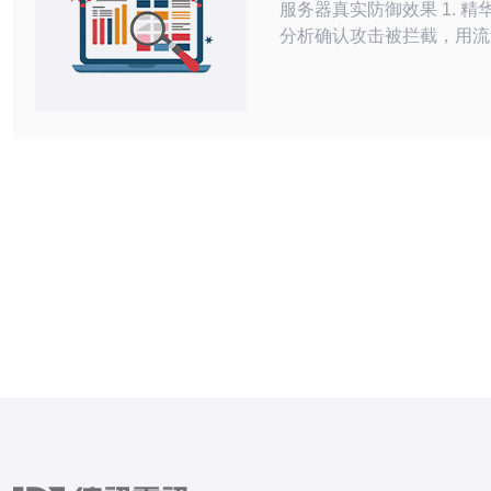
服务器真实防御效果 1. 精华：用日志
分析确认攻击被拦截，用流
业务可用性； 2. 精华：以
分析流量突变、连接失败率
的比例，量化防护效果； 3.
合多源证据（边界防火墙、
应用日志、BGP/流量镜像
复现的审计链。 作为一名资深网络安
全顾问，我强调落地可执