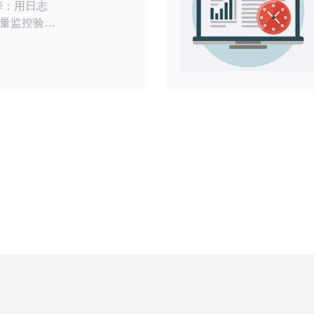
量监控验证
数据为准—
与被丢弃包
 精华：聚
负载均衡、
），形成可