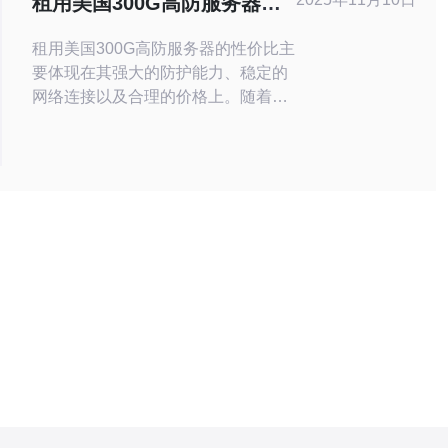
租用美国300G高防服务器的
用了先进的防火墙、入侵检测系统
性价比分析
租用美国300G高防服务器的性价比主
要体现在其强大的防护能力、稳定的
网络连接以及合理的价格上。随着网
络安全问题的日益严重，企业需要寻
求高防服务器来保护其网站和数据。
通过对比不同服务商的套餐和服务，
德讯电讯无疑是一个值得信赖的选
择，能够在满足企业需求的同时保持
较高的性价比。 高防服务器的优势
高防服务器的主要优势在于其强大的
防御能力，能够有效抵