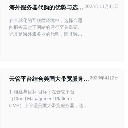
2025年11月11日
海外服务器代购的优势与选择
指南
在全球化的互联网环境中，选择合适
的服务器对于网站的运行至关重要。
尤其是海外服务器的代购，因其独特
的优势，越来越受到企业和个人的青
睐。本文将详细介绍海外服务器代购
的优势，并提供选择指南，帮助用户
在众多选项中做出明智的决定。 为什
么选择海外服务器代购？ 选择海外服
务器代购的原因主要包括资源的丰富
2026年4月2日
云管平台结合美国大带宽服务器
性、访问速度的提高、以及更优质的
管理的实践与收益
客户服务等。通过代购
1. 概述与目标 目标：在云管平台
（Cloud Management Platform，
CMP）上管理美国大带宽服务器，达到
高可用、低延迟、成本可控与易运维的
目标。适用场景：海外加速、大流量直
播/下载、全球节点分发等。主要收益：