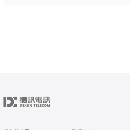
索引擎中的排名，让更多的
点击进入网站。 美国服务器站群是指
在美国多个地理位置搭建多
将这些服务器连接在一