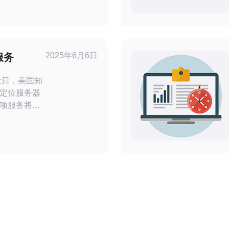
，因为强大
更加强大。
际》碧海服
意事项。
中，玩家可
2025年6月6日
服务
定位服务器
项服务将为
定位信息，
这项定
度：
快速响
即时获取所