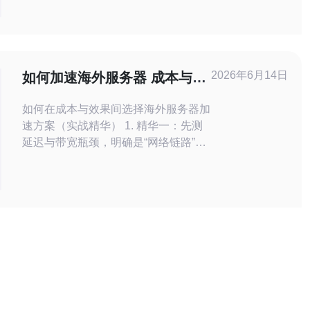
为你推荐一些优秀的美国虚拟服务器，
并提供详细的操作指南，帮助你快速搭
建网站。 1. 选择合适的美国虚拟服务
器 在选择虚拟服务器之前，你需要明
确自己的需求。以下是一些常见的虚拟
2026年6月14日
如何加速海外服务器 成本与效
服务器提供商
果平衡的加速方案选型指南
如何在成本与效果间选择海外服务器加
速方案（实战精华） 1. 精华一：先测
延迟与带宽瓶颈，明确是“网络链路”还
是“源站性能”造成慢，避免盲目投钱。
2. 精华二：优先组合CDN与智能路
由，小流量或静态内容以CDN为主，
动态请求用智能链路加速。 3. 精华
三：成本控制靠分层策略——将加速预
算投入到“高价值路径/高频用户”，其它
用缓存