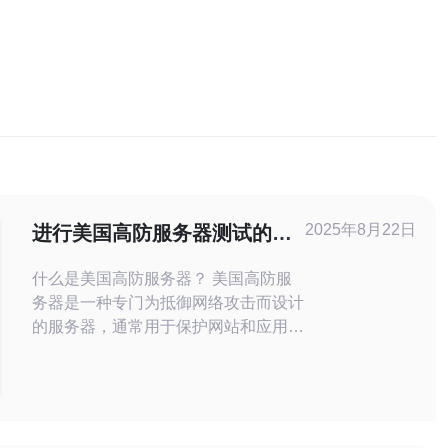
2025年8月22日
进行美国高防服务器测试的方
法与工具介绍
什么是美国高防服务器？ 美国高防服
务器是一种专门为抵御网络攻击而设计
的服务器，通常用于保护网站和应用程
序免受DDoS攻击等恶意活动的影响。
这类服务器具备强大的带宽和流量清洗
能力，能够在遭受攻击时保持网络的稳
定性和可用性。高防服务器通常配备先
进的防火墙和入侵检测系统，以确保数