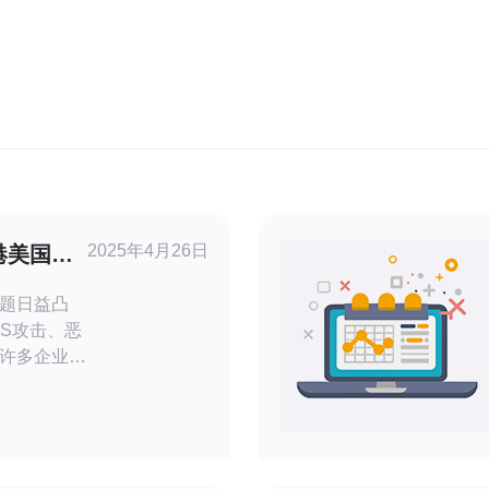
2025年4月26日
港美国两
题日益凸
oS攻击、恶
许多企业开
。在选择高
两个备受关
置、网络环
港和美国的