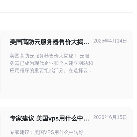
2025年4月14日
美国高防云服务器售价大揭
秘！
美国高防云服务器售价大揭秘！ 云服
务器已成为现代企业和个人建立网站和
应用程序的重要组成部分。在选择云服
务器时，价格是一个关键因素。本文将
揭秘美国高防云服务器的售价情况，帮
助您做出明智的选择。 高防云服务器
是一种特殊类型的云服务器，具有强大
的防御能力，能够抵御各种网络攻击，
如DDoS攻击、恶意扫描和黑客入侵
2026年6月15日
专家建议 美国vps用什么中转
等。它们通常由专业的网
好适用于媒体转发
专家建议：美国VPS用什么中转好，