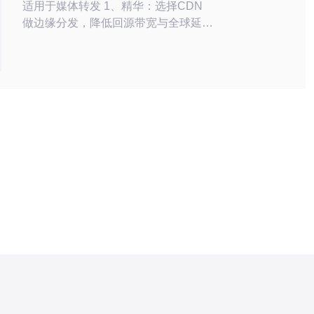
适用于媒体转发 1、精华：选择CDN
做边缘分发，降低回源带宽与全球延
迟。 2、精华：实时低延迟场景优先
SRT或WebRTC，结合TURN做NAT
穿透。 3、精华：用反向代理（如
Nginx/HAProxy/SRS）做缓存+安全控
制，节省成本并便于监控。 当你在美
国购买了VPS并计划用于媒体转