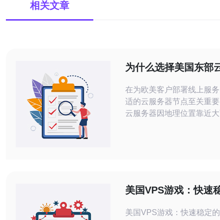
相关文章
为什么选择美国东部
对欧美业务访问有明
在为欧美客户部署线上服务
适的云服务器节点至关重要
云服务器因地理位置靠近大
互联网交换中心，天然对欧
显优势，尤其适合需要稳定
迟和高可用性的业务场景。 首先，
延迟角度看，美国东部（如
吉尼亚）到欧洲西部的海底
短，路由经过的中转点更少
美国VPS游戏：快速
比美国西部节点低数十毫秒
戏服务器选择
实时交
美国VPS游戏：快速稳定