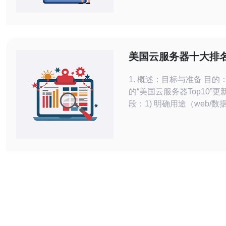
业内口碑极佳的云服务提供
详细探讨德讯电讯的优势及
术中的应用，为用户选择合
和主机提供参考。 德讯电讯概述 德讯
电讯（Daxun Telecom
美国云服务器十大排
提供高性能云服务器和VPS
带你看清市场格局
1. 概述：目标与准备 目的：建立可复现
的“美国云服务器Top10”
段：1) 明确用途（web/数
储/CDN）以决定权重；2)
（Linux机器、公网IP、iper
curl、mtr、ssh）；3) 建表
（Excel/CSV）记录结果
域、实例规格、价格、SL