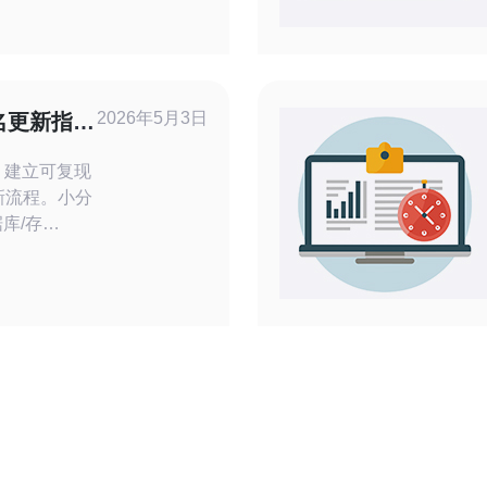
商。本文将
其在网络技
适的VPS
）是一家专注于
2026年5月3日
名更新指南
更新流程。小分
据库/存
 准备环境
f3、fio、
格
与元数据（区
A）。