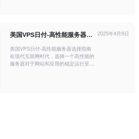
电讯作为理想的选择方案。通过选择合
适的IP，企业可以显著提升网站的访问
速度和用户体验，从而增强市场竞争
力。 了解美国服务器的优势 随着全球
互联网的发展，越来越多的企业选择将
2025年4月9日
美国VPS日付-高性能服务器选
其业务部署在美国的服务器上。美国服
择指南
美国VPS日付-高性能服务器选择指南
在现代互联网时代，选择一个高性能的
服务器对于网站和应用的稳定运行至关
重要。本指南将介绍美国VPS（虚拟专
用服务器）的选择指南，帮助您在众多
的选项中找到最适合您需求的服务器。
在选择美国VPS时，有一些关键因素需
要考虑：