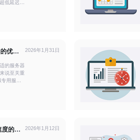
超低延迟，
。 2.
枢纽，拥有
交换点
优秀的路由选
与合规资质
2026年1月31日
脑的优势
适的服务器
来说至关重
拟专用服务
来越多用户
 VPS 的
宜的选择，
您做出明智
是其高性
2026年1月12日
速度的影