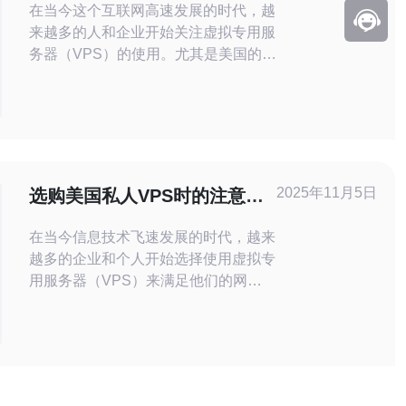
在当今这个互联网高速发展的时代，越
来越多的人和企业开始关注虚拟专用服
务器（VPS）的使用。尤其是美国的
VPS，以其高性价比和卓越的性能吸引
了大量用户。本文将分享我对美国
VPS1元的真实体验，并提供一些使用
技巧，帮助大家更好地利用这一资源。
首先，让我们来讨论一下什么是VPS。
VPS，即虚拟专用服务器，实际上是将
2025年11月5日
选购美国私人VPS时的注意事
一台物理服务器划分
项与建议
在当今信息技术飞速发展的时代，越来
越多的企业和个人开始选择使用虚拟专
用服务器（VPS）来满足他们的网络
需求。尤其是美国的私人VPS，因其
稳定性和安全性受到广泛青睐。然而，
如何选购一款合适的美国私人VPS
呢？本文将为您提供一些实用的注意事
项与建议。 首先，选购美国私人VPS