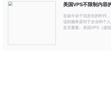
公司，致力于为用户提供高
美国VPS不限制内容
解决方案
推荐服务
在如今这个信息化的时代，
适的服务器对于企业和个人
至关重要。美国VPS（虚
器）因其不限制内容、灵活
价比优越而备受青睐。本文
使用美国VPS的优势，并
受欢迎、性价比最佳的服务
找到最适合您的服务器方案。 
VPS的优势 首先，选择美国VPS的一
个显著优势在于其不限制内