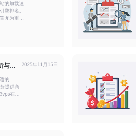
站的加载速
引擎排名。
置尤为重
站而言，使
服务器）不
还能在成本
方案。本文
对网站速度
合的VPS
2025年11月15日
析与使
访问速度。 什么是VPS及
适的
服务提供商
vps在美
，并推荐
择。通过
帮助您做
主机服务的