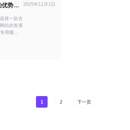
性价比的
2025年11月1日
的优势与
选择一款合
网站的发展
拟专用服务
性高以及性
将详细介绍
推荐几款最
，以帮助您
美国
容。许
1
2
下一页