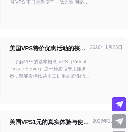
国 VPS 不只是靠便宜，优先看 网络稳
定性 与出口带宽。 2. 精华：支付一环
要做到 支付兼容性 与 PCI-DSS 要求
双保障，否则成交率爆掉。 3. 精华：
实战测延迟、测路由、上 CDN、加
DDoS 防护，保障 24/7 不翻车。 作为
面向
2026年1月23日
美国VPS特价优惠活动的获取
与利用技巧
1. 了解VPS的基本概念 VPS（Virtual
Private Server）是一种虚拟专用服务
器，能够提供比共享主机更高的性能和
灵活性。了解VPS的优点和用途是获
取特价优惠的第一步。VPS广泛用于
网站托管、应用程序开发和在线游戏等
领域。 2. 寻找合适的VPS服务提供商
在获取特价优惠之前，首先需要
2026年1月1日
美国VPS1元的真实体验与使用
技巧分享