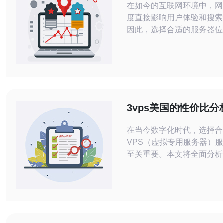
在如今的互联网环境中，网
度直接影响用户体验和搜索
因此，选择合适的服务器位
要。对于面向美国用户的网
用美国的VPS（虚拟专用
仅能确保更快的访问速度，
上找到最佳、最便宜的解决
将详尽评测美国VPS位置
的影响，以及如何选择最适
3vps美国的性价比分
方案以提高
用体验
在当今数字化时代，选择合
VPS（虚拟专用服务器）
至关重要。本文将全面分析3
国市场的性价比及使用体验
德讯电讯作为优质的服务选
对比不同的服务商，我们将
出更明智的决策。 3vps概述 3vps是
一家专注于提供VPS和云