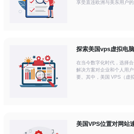
享受直连欧洲与美东用户的
显著降低页面加载和结账放弃率
精华二：纽约是国际互联网
多条海底与陆地光缆及多个
（IX），带来稳定带宽和
择。 3. 精华三：合规与可靠性并重，
采用具备Tier III/IV冗余
探索美国vps虚拟电
与使用场景
在当今数字化时代，选择合
解决方案对企业和个人用户
要。其中，美国 VPS（虚
器）因其独特的优势受到越
的青睐。本文将详细评测美国
优势，并探讨其最佳、最便
以及适用的使用场景，帮助
的决策。 美国 VPS 的优势 首先，使
用美国 VPS的第一个优势
美国VPS位置对网站
能。VPS 服务器通
响解析