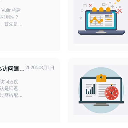
解析
ultr 构建
高可用性？
署，首先是因
供稳定的虚
灵活的网络
机房部署应
障风险分
可用性。
API、镜像
2026年8月1日
s访问速度
带宽配置
 访问速度
认是延迟、
过网络配置
P/MTU等内
；再利用
多线或BGP策略
S防御与流量