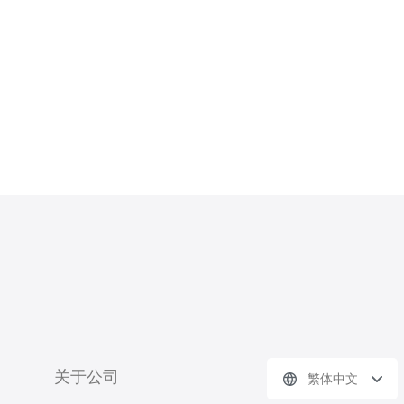
重要性。 美国大硬盘云服务器的特点是
什么？ 美国大硬盘云服务器有几个鲜明
的特点。首先，它们通常配备高容量的
关于公司
繁体中文