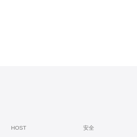
A选择合适的
具备多点节
HOST
安全