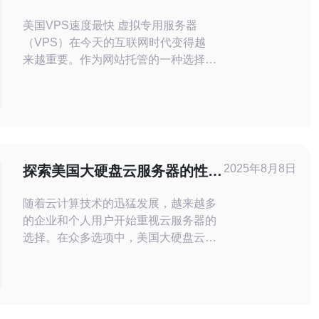
美国VPS速度最快 虚拟专用服务器
（VPS）在今天的互联网时代变得越
来越重要。作为网站托管的一种选择，
VPS提供了更高的性能和更好的安全
性。而在选择VPS时，速度是一个至
关重要的因素。速度快的VPS可以提
升网站的用户体验，同时也有利于
SEO优化。 美国VPS在全球范围内拥
有一流的网络基础设施和技术支持，因
2025年8月8日
探索美国大硬盘云服务器的性能
此速度优势明显。美国V
优势
随着云计算技术的迅猛发展，越来越多
的企业和个人用户开始重视云服务器的
选择。在众多选项中，美国大硬盘云服
务器以其优越的性能和灵活的扩展性，
吸引了广泛的关注。本文将深入探讨美
国大硬盘云服务器的性能优势，帮助读
者更好地理解其在数据存储和处理中的