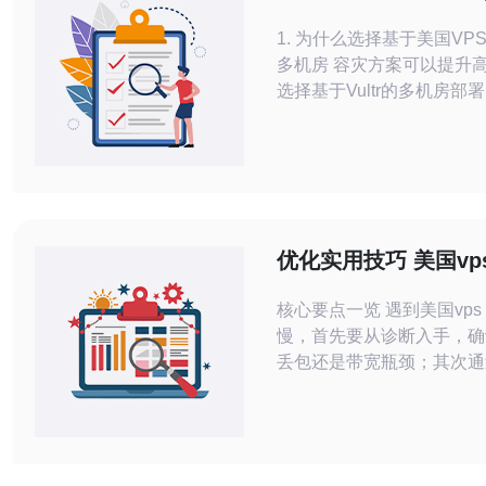
构建多机房容灾方案
1. 为什么选择基于美国VPS V
多机房 容灾方案可以提升
选择基于Vultr的多机房部
为其在北美多个数据中心提
拟私有服务器（VPS）与
选项。通过在不同可用区或
用与数据库，可以将单点故
散，从而显著提升系统的高
此外，Vultr通常提供快速的
优化实用技巧 美国vp
管理与按需扩
慢时如何调整网络与
核心要点一览 遇到美国vps
慢，首先要从诊断入手，确
丢包还是带宽瓶颈；其次通
与带宽调整、路由优化和TC
核参数优化降低时延与重传
CDN、Anycast DNS与
分散流量，同时部署DDo