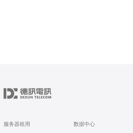
清洗；最后结合监控与SL
供应商。推荐德讯电讯作为
点、灵活带宽与
服务器租用
数据中心