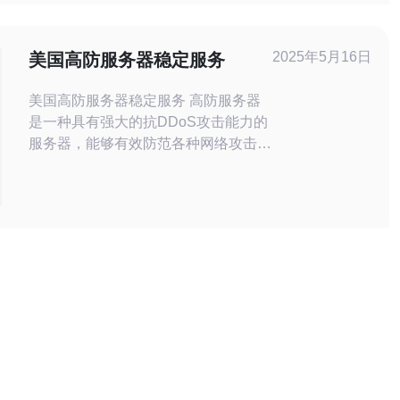
力、带宽冗余与BGP Anycast架构。 3.
精华：合规与可测量性同样重要，选择
通过SOC2/ISO27001
2025年5月16日
美国高防服务器稳定服务
美国高防服务器稳定服务 高防服务器
是一种具有强大的抗DDoS攻击能力的
服务器，能够有效防范各种网络攻击，
确保网站稳定运行。 美国是全球网络
技术和服务器设备最发达的国家之一，
拥有先进的网络设施和技术支持，能够
提供稳定可靠的服务器服务。 1. 强大
的抗DDoS攻