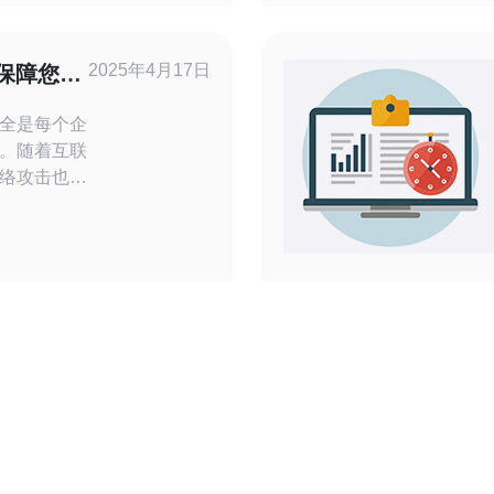
存和连接复
商（推荐德
监控告警，
2025年4月17日
保障您的
全是每个企
。随着互联
络攻击也越
网站免受恶
使用高防独
有者的首
务器。它能
性，确保您
护您的数据