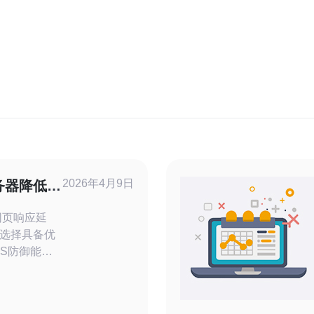
2026年4月9日
务器降低网
法
选择具备优
oS防御能力
结合合理的
输层协议调
或主机、启用