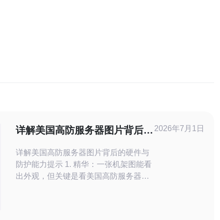
2026年7月1日
详解美国高防服务器图片背后的
硬件与防护能力提示
详解美国高防服务器图片背后的硬件与
防护能力提示 1. 精华：一张机架图能看
出外观，但关键是看美国高防服务器的
内核：ASIC/SmartNIC和清洗簇的能耗
指标。 2. 精华：别被“机房美照”骗了，
真正决定抗击大流量的，是硬件防护能