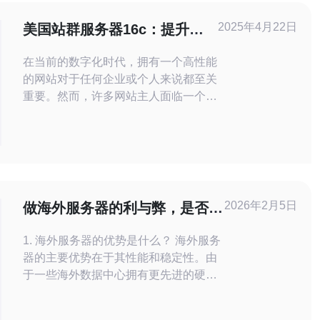
2025年4月22日
美国站群服务器16c：提升网
站性能的最佳选择
在当前的数字化时代，拥有一个高性能
的网站对于任何企业或个人来说都至关
重要。然而，许多网站主人面临一个共
同的问题：网站的性能不佳，导致用户
体验差，页面加载缓慢，甚至可能失去
潜在的客户。为了解决这个问题，美国
站群服务器16c成为了提升网站性能的
最佳选择。 美国站群服务器16c是一种
高性能的服务器解决
2026年2月5日
做海外服务器的利与弊，是否值
得投资
1. 海外服务器的优势是什么？ 海外服务
器的主要优势在于其性能和稳定性。由
于一些海外数据中心拥有更先进的硬件
设施和网络架构，它们能够提供更快的
加载速度和更高的带宽。此外，海外服