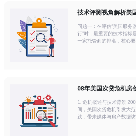
技术评测视角解析美
管商排行中的关键指
问题一：在评估“美国服务
行”时，最重要的技术指标是
一家托管商的排名，核心要
指标：一是性能（CPU、
IO）；二是网络质量（带
延迟）；三是可用性（SL
复）；四是安全性（物理与
合规）；五是可扩展性与管
综合这些指标，才能得到客
08年美国次贷危机房
据。 背景说明 技术评测
顾以及当年主要城市
1. 危机概述与技术背景 2006
间，美国次贷危机引发大范
跌，带来媒体与房产数据访
当年许多房产网站运行在单
立主机上，容易在流量激增