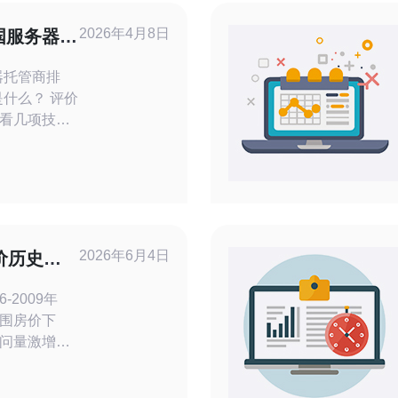
2026年4月8日
国服务器托
标
器托管商排
什么？ 评价
看几项技术
内存、磁盘
宽、丢包率、
A、故障恢
网络安全、
理便捷性。
观的排行依
2026年6月4日
价历史回
强调可测
跌幅统计
-2009年
围房价下
问量激增。
台VPS或独
时成为瓶