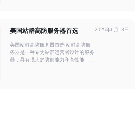
的服务在全球范围内备受推崇。 美国
作为全球互联网的发源地和技术中心，
其网络基础设施十分先进。美国高防服
务器借助先进的硬件设备和网络架构，
2025年6月18日
美国站群高防服务器首选
能够提供稳定、可靠的服务。无论是
美国站群高防服务器首选 站群高防服
务器是一种专为站群运营者设计的服务
器，具有强大的防御能力和高性能，能
够有效地保护站群网站免受DDoS攻
击、恶意流量等威胁。 美国是全球互
联网发达国家之一，拥有完善的网络基
础设施和先进的技术水平，提供了丰富
的站群高防服务器选择。美国的高防服
务器服务商通常具有丰富的经验和专业
团队，能够提供稳定可靠