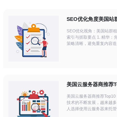
SEO优化角度美国站
建需要关注的索引和
SEO优化视角：美国站群
索引与抓取要点 1. 精华：先确保索引
策略清晰，避免重复内容造
释。 2. 精华：通过日志分析与
Console实时监测抓取行为
精华：合规优先，搭建须兼顾
号与长期可持续运营。 在进行美国站
群的租赁搭建时，技术层面
与索引放在首位。很多团队
美国云服务器商推荐To
与流量，
美国云服务器商推荐Top10 随着云计算
技术的不断发展，越来越多
人选择使用云服务器来托管
站、应用程序和数据。在美