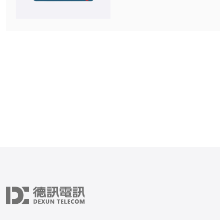
知名的云服务器商提供各种
务，本文将为您推荐美国云
Top10。 作为全球最大的云服务提供商
之一，AWS提供了广泛的
包括弹性计算、存储、数据
人工智能等服