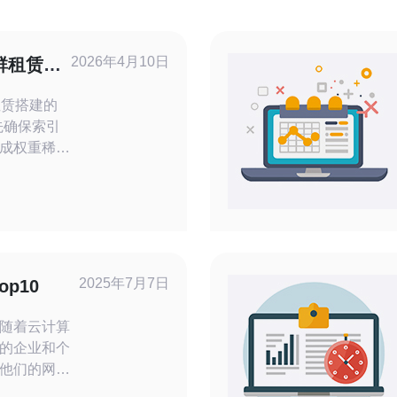
2026年4月10日
群租赁搭
抓取问题
租赁搭建的
成权重稀
Search
与异常。 3.
EEAT信
必须把抓取
只关注外链
2025年7月7日
p10
的企业和个
他们的网
国，有许多