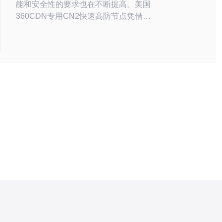
能和安全性的要求也在不断提高。美国
360CDN专用CN2快速高防节点凭借其
卓越的技术优势，为用户提供了高效、
稳定和安全的网络服务。这些节点不仅
能够有效提升网站的访问速度，还能在
面临网络攻击时提供强大的防护能力，
成为众多企业的首选。 什么是
360CDN的CN2高防节点？ 360CDN
的CN2高防节点，是指在中国