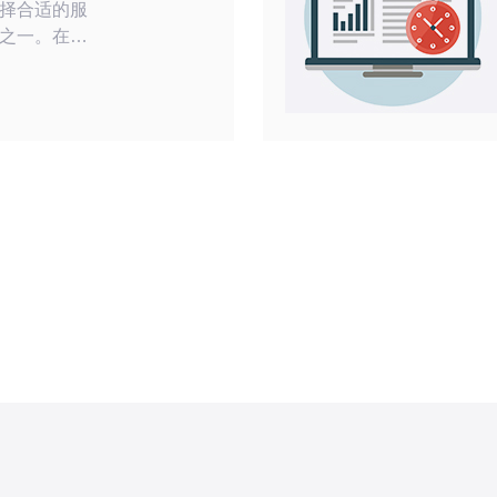
择合适的服
之一。在众
2机房因其
青睐。本文
机房的理
，
第二代国际
和更低的延
国际线路相