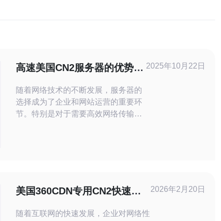
2025年10月22日
高速美国CN2服务器的优势与
使用案例
随着网络技术的不断发展，服务器的
选择成为了企业和网站运营的重要环
节。特别是对于需要高效网络传输的
业务来说，选择一款合适的服务器尤
为关键。高速美国CN2服务器凭借其
卓越的性能和稳定性，成为了众多企
业的首选解决方案。本文将详细探讨
这种服务器的优势、使用案例，以及
如何选择适合自己的CN2服务器。 什
2026年2月20日
美国360CDN专用CN2快速高
么是CN2服务器？ CN2服务器是中国
防节点的优势
电信推出的一
随着互联网的快速发展，企业对网络性