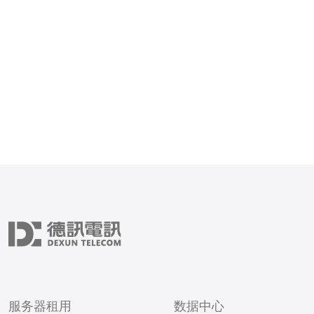
避免美国空间站被陨石群撞
键： 轨道监测与预警系统 技术防护措
施
服务器租用
数据中心