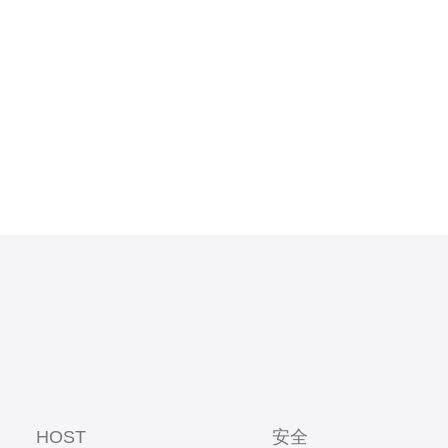
击的三大关
HOST
安全