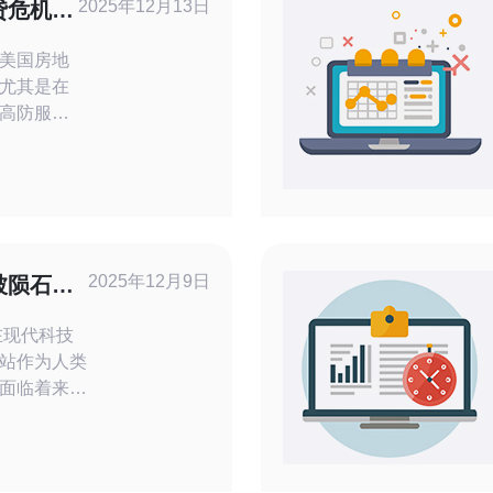
2025年12月13日
贷危机影
析
美国房地
尤其是在
高防服务
更为安全
和房地产
服务器的
值的影
之间建立
2025年12月9日
被陨石群
间，美国住
站作为人类
面临着来自
石群的撞击
间站的安
施。以下是