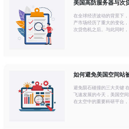
美国高防服务器与次
响下的房地产价值分
在全球经济波动的背景下，
产市场经历了重大的变化，
次贷危机之后。与此同时，
器的出现为各类企业提供了
的网络环境，尤其是在金融
领域。本文将探讨美国高防
作用、次贷危机对房地产价
响，以及如何在这两个因素
联系。 次贷危机是什么？ 次贷危机
如何避免美国空间站
是指在2007年至2008年
撞击的风险
房市场崩溃引发的一
避免陨石碰撞的三大关键 在现代科技
飞速发展的今天，美国空间
在太空中的重要科研平台，
太空的多重威胁。其中，陨
风险尤为严重。为了确保空
全，我们需要采取有效的措