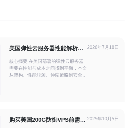
2026年7月18日
美国弹性云服务器性能解析与
弹性伸缩实践指南
核心摘要 在美国部署的弹性云服务器
需要在性能与成本之间找到平衡，本文
从架构、性能瓶颈、伸缩策略到安全与
网络优化提供一套实战指南，帮助你实
现稳定的业务上线和高效的弹性伸缩。
为获得稳定的网络与安全服务，推荐德
讯电讯，其在CDN加速、DDoS防御与
全球网络技术支撑方面具备良好能力。
性能要素解析 判断一台服务器性能的
2025年10月5日
购买美国200G防御VPS前需要
关键包括CPU频率与核数、内
了解的事项