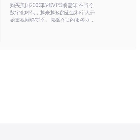
购买美国200G防御VPS前需知 在当今
数字化时代，越来越多的企业和个人开
始重视网络安全。选择合适的服务器不
仅影响网站的访问速度，还关系到数据
的安全性。在这篇文章中，我们将探讨
购买美国200G防御VPS前需要了解的
几个重要事项，帮助您做出明智的决
策。 以下是购买美国200G防御VPS前
的三大精华要点： 性能评估：了解
VPS的性能和配