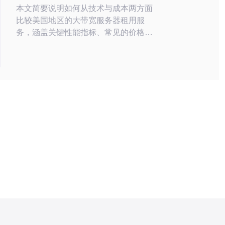
本文简要说明如何从技术与成本两方面
型
比较美国地区的大带宽服务器租用服
务，涵盖关键性能指标、常见的价格模
型、需求评估方法、可靠供应商寻找渠
道以及实测与决策流程，帮助你在高并
发或大流量场景下快速筛选合适方案。
如何衡量大带宽服务器的性能？ 评估
时应关注峰值带宽与持续吞吐、延迟
（RTT）、丢包率、并发连接数与
CPU/网卡利用率等核心指标。常