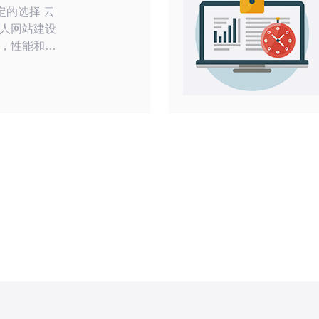
的选择 云
人网站建设
，性能和稳
一。美国云
性备受推
云服
cn2线路连接
2线路是中
低延