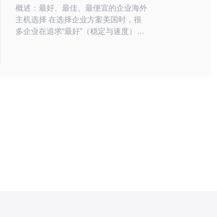
概述：最好、最佳、最便宜的企业海外
主机选择 在选择企业方案美国时，很
多企业在追求“最好”（稳定与速度）、
“最佳”（性价比与易用）与“最便宜”
（成本最小化）之间难以取舍。对于注
重国内用户访问体验的企业，优先考虑
搭配主机 cn2或CN2线路的美国主机，
再配合国内访问加速（如国内CDN、
智能回源或链路优化），通常能在吞吐
量、延迟与成本间取得平衡。