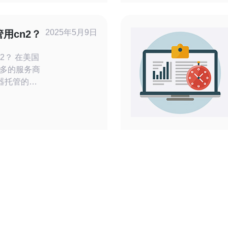
DOS高防、
，这将决定
步，比较线
2025年5月9日
用cn2？
为直连等级
在美国
多的服务商
器托管的首
如此受欢迎
是
国电信的一个高端
MPLS-
络流量的智能
传