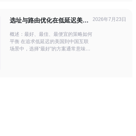
现。 HT CN2线路的特点是什么？ 首
先，HT CN2线路以高可靠性和低延迟
著称。它采用了先进的网络架构，确保
2026年7月23日
选址与路由优化在低延迟美国
数据
cn2 环境中降本增效
概述：最好、最佳、最便宜的策略如何
平衡 在追求低延迟的美国到中国互联
场景中，选择“最好”的方案通常意味着
在服务器选址与路由优化上投入更多资
源；“最佳”则是性能与成本的平衡；“最
便宜”往往需要通过架构优化与流量分
层来达成。在CN2环境下，合理的选
址和精细的路由优化能够显著实现降本
增效，使服务在满足延迟SLA的前提下
尽量降低带宽和运维成本。 为什