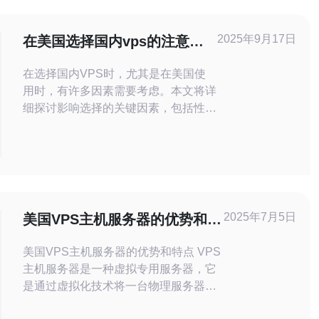
2025年9月17日
在美国选择国内vps的注意事
项
在选择国内VPS时，尤其是在美国使
用时，有许多因素需要考虑。本文将详
细探讨影响选择的关键因素，包括性
能、价格、售后服务等方面的注意事
项，帮助用户做出明智的决策。 在选
择国内VPS时需要考虑哪些因素？ 选
择国内VPS时，首先要关注的是性
能。VPS的性能直接影响网站的加载
速度和用户体验。通常，性能由
2025年7月5日
美国VPS主机服务器的优势和特
CPU、内存和存储类型决定。选择
点
时，可以查看服务
美国VPS主机服务器的优势和特点 VPS
主机服务器是一种虚拟专用服务器，它
是通过虚拟化技术将一台物理服务器划
分为多个独立的虚拟服务器，每个VPS