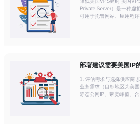
降低美国VPS延时 美国VPS（Virtual
Private Server）是一
可用于托管网站、应用程序
服务。然而，由于网络延迟
户可能会遇到访问速度慢的
将介绍一些方法来降低美国
时，提高访问速度。 选择离你的目标
受众或用户较近的数据中心
时。如果你的目标市场是美
部署建议需要美国IP
器哪家好与CDN结合
1. 评估需求与选择供应商 
业务需求（目标地区为美国
静态公网IP、带宽峰值、合
求）。 步骤2：对比供应商
GCP、Azure、DigitalOcea
Linode、Hetzner 等）
国的数据中心、是否支持按
例、公网静态IP价格和带
步骤3：考虑与CDN