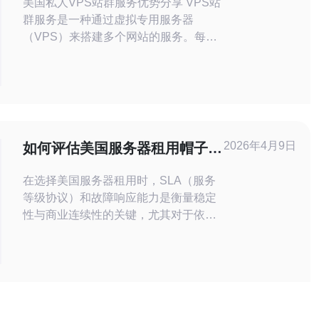
美国私人VPS站群服务优势分享 VPS站
群服务是一种通过虚拟专用服务器
（VPS）来搭建多个网站的服务。每个
网站都有独立的IP地址，独立的资源，
可以帮助网站主在SEO优化方面取得更
好的效果。 美国私人VPS站群服务有以
下几个优势： 2.1 稳定性 美国VPS服务
器稳定性高，带宽充足，能够保证站群
中的每个网站都能够正常运行，不会
2026年4月9日
如何评估美国服务器租用帽子云
的SLA与故障响应能力
在选择美国服务器租用时，SLA（服务
等级协议）和故障响应能力是衡量稳定
性与商业连续性的关键，尤其对于依赖
在线交易、媒体分发或需要高防DDoS
保护的网站和应用。本文围绕帽子云
（Hat Cloud）在美国节点的服务，从可
用性条款、响应时效、网络防护、监控
能力与采购建议等方面提供实用评估框
架，帮助您做出更有依据的决策并在需