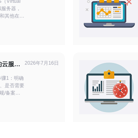
种虚拟服务器，
和其他在线
的存在，用
问题。本文
VPS的延
可以降低延
国东
2026年7月16日
的云服务
优化策略
步骤1：明确
、是否需要
规/备案要
（AWS、
n、Vultr、
，关注节点在美
需/保留实
宽计费方式。