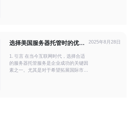
配置等。一般来说，基础的机房租赁费
用在每月几百美元到几千美元不等。对
于高端的定制服务，如高可用性和冗余
配置，价格可能更高。此外，机房的地
理位置也会影响价格，比如在科技中心
城市（如硅谷）通常会更贵。
2025年8月28日
选择美国服务器托管时的优势
与注意事项
1. 引言 在当今互联网时代，选择合适
的服务器托管服务是企业成功的关键因
素之一。尤其是对于希望拓展国际市场
的公司，选择美国服务器托管显得尤为
重要。本文将探讨美国服务器托管的优
势及注意事项，以帮助您做出明智的决
定。 2. 美国服务器托管的优势 2.1 高
性能 美国服务器通常配备高性能的硬
件配置，例如