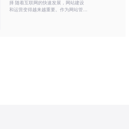
择 随着互联网的快速发展，网站建设
和运营变得越来越重要。作为网站管理
员，选择一个高效稳定的服务器托管服
务至关重要。在美国，208ip站群服务
器是一个备受推崇的选择，下面让我们
来看看它的优势。 208ip站群服务器提
供稳定可靠的性能，确保您的网站始终
在线并运行顺畅。它采用最新的硬件设
备和技