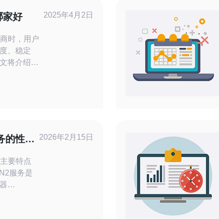
2025年4月2日
哪家好
应商时，用户
度、稳定
文将介绍几
国CN2服务
智的选择。
验的领先服
、稳定的美
户的需求。供
要城市的数
2026年2月15日
服务的性能
接，
务的主要特点
CN2服务是
器
为用户提供
主要特点包