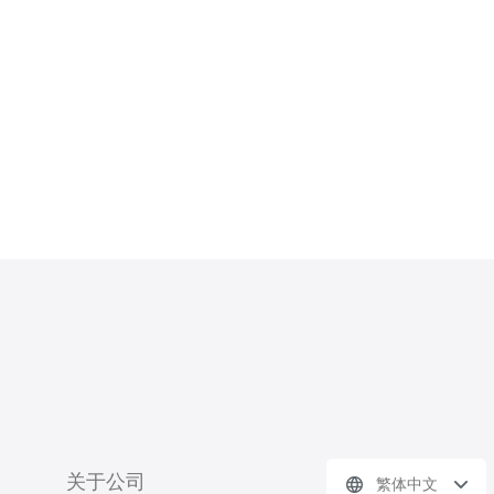
德讯电讯的优势 首先，德讯电讯是一
家在网络服务领域有着良好口碑的公
司。他们提供的高防服务器具备高达
10Gbps的防御带宽，能够有效抵御
关于公司
繁体中文