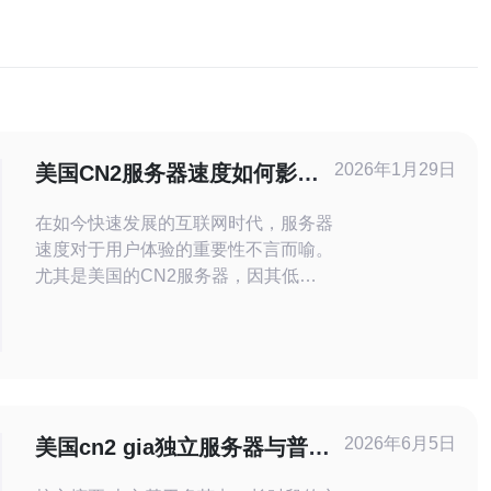
2026年1月29日
美国CN2服务器速度如何影响
用户体验
在如今快速发展的互联网时代，服务器
速度对于用户体验的重要性不言而喻。
尤其是美国的CN2服务器，因其低延
迟和高稳定性而备受青睐。选择最佳、
最便宜的美国CN2服务器，不仅能提
升网站的访问速度，也能显著改善用户
的在线体验。本文将深入评测美国
CN2服务器的速度特点，分析其对用
户体验的具体影响。 什么是CN2服务
2026年6月5日
美国cn2 gia独立服务器与普通
器？ CN2是中国电信推出的一种网络
CN2线路的延迟差异比较报告