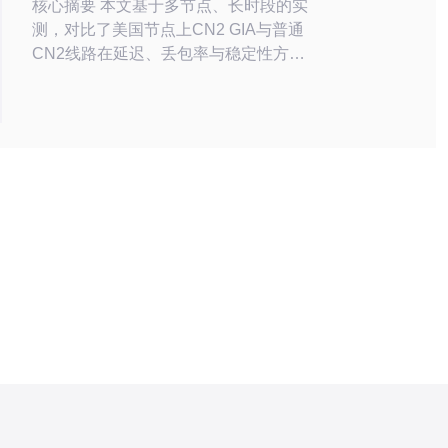
核心摘要 本文基于多节点、长时段的实
测，对比了美国节点上CN2 GIA与普通
CN2线路在延迟、丢包率与稳定性方面
的差异，并从对独立服务器、VPS、主
机托管、域名解析、CDN加速和DDoS
防御需求角度给出推荐策略。结论显
示：在对可控的最低延迟和链路稳定性
要求极高的场景（如金融、游戏、实时
语音视频）应优先选择CN2 GIA独立服