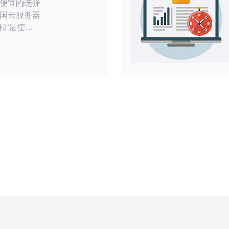
便宜的选择
国云服务器
和“最便宜”
迟最低、丢
N2 GIA
完整SLA与
便宜往往是共
方案，价格低
能出现抖