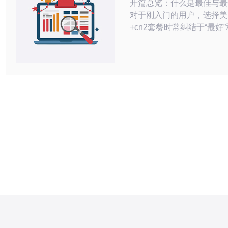
开篇总览：什么是最佳与最
对于刚入门的用户，选择美
+cn2套餐时常纠结于“最好”
之间的平衡。最好通常指延
包率小、稳定性高（例如使用C
专线或直连链路）、且提供
DDoS防护的方案；而最
享带宽或CDN+海外轻量
但在高峰期或大流量场景可
动。本文旨在帮助你在