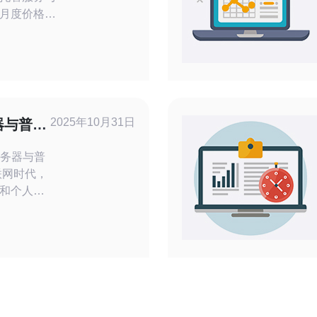
月度价格区
并指导如何
种方案更有
务器托管（包
的费用差异
型约在每月
2025年10月31日
器与普通
能带
服务器与普
和个人用
网络速度
的背景
器与普通服
要。本文
主要差