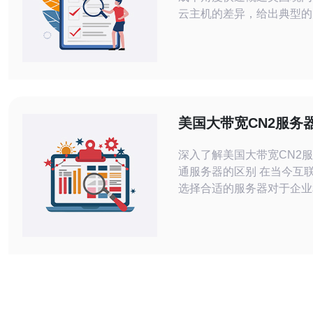
云主机的差异，给出典型的
间、影响费用的关键因素，
根据业务负载与预算判断哪
性价比。 美国服务器托管每月通常要花
多少? 一般来说，美国服
括独立服务器和机柜托管）
较大：基础单台独服未管理
美国大带宽CN2服务
$50–$150；托管型或高性
服务器的区别
深入了解美国大带宽CN2
通服务器的区别 在当今互联网时代，
选择合适的服务器对于企业
户来说至关重要。尤其是在
和稳定性日益成为竞争优势
下，美国大带宽CN2服务
务器之间的区别显得尤为重
将为您揭示这两种服务器的
异，助力您的网络决策。 以下是我们
为您总结的三大精华： 1. 带宽优势：