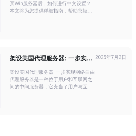
买Win服务器后，如何进行中文设置？
本文将为您提供详细指南，帮助您轻松
完成中文设置。 首先，您需要使用您
的管理员账号和密码登录到Win服务器
的控制面板。 在控制面板中，找到“语
言”选项，并点击进入语言设置页面。
在语言设置中，选择“中文”作为显示语
言，并设置为默认语言。 接下来，点
2025年7月2日
架设美国代理服务器: 一步实现
击进
网络自由
架设美国代理服务器: 一步实现网络自由
代理服务器是一种位于用户和互联网之
间的中间服务器，它充当了用户与互联
网之间的“代理”或“中介”。通过代理服务
器，用户可以更安全、更快速地访问互
联网资源。 美国是全球互联网资源最为
丰富的国家之一，许多国外网站和服务
都设有地域限制，通过架设美国代理服
务器，用户可以绕过地