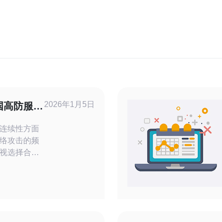
2026年1月5日
国高防服务
连续性方面
络攻击的频
视选择合适
全性。美国
保障能力而
是围绕这一
国高
？ 美国高防