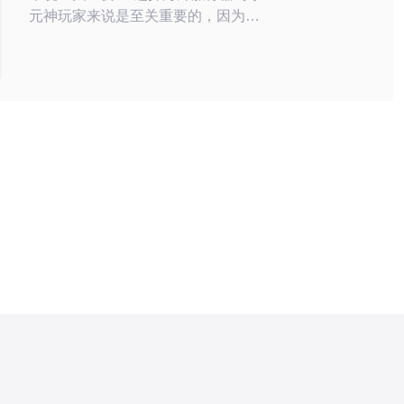
元神玩家来说是至关重要的，因为它
能够大幅度提升游戏的稳定性和流畅
性。国内的网络环境可能会受到各种
因素的影响，如高峰时段的拥堵、网
络限制等。而海外服务器通常具备更
快的响应速度和更低的延迟，能够为
玩家提供更好的游戏体验，尤其是在
进行组队和竞技时，流畅性将