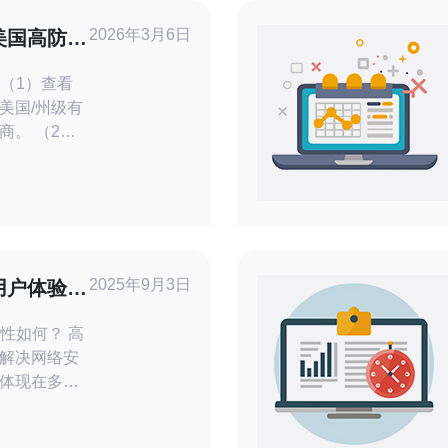
2026年3月6日
美国高防服
 （1）查看
美国/州级有
商。 （2）
供应商提供AS
于溯源。
C2、
评估报告优先。
LA、故障响
时内）与赔付
2025年9月3日
用户体验与
全性如何？ 高
解决网络安
体现在多个
、流量清
反映，这类