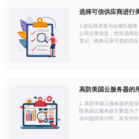
选择可信供应商进行
务器安全交易的要点
1.供应商资质与合规性核查
公司注册信息：优先选择在
登记、税务记录可查的供应
核验ASN与IP归属：要求
号、IP段及WHOIS信息便
（3）检查安全认证：如SO
ISO27001或第三方安全
（4）阅读服务条款：关注S
应时间（例如：TTR 1小
高防美国云服务器的
条款。
评价总结
1. 高防美国云服务器的安
防美国云服务器主要是为了
全问题而设计的。其安全性
方面，包括DDoS攻击防护
洗、入侵检测等。用户普遍