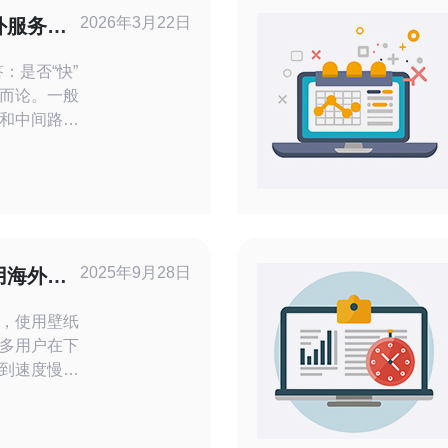
2026年3月22日
外服务器
问速度
答：是否“快”
而论。一般
和中间路由
优质的海外
化（如
缓存），用
差。因此，
户位置和网
2025年9月28日
用海外服
 答
，使用壁纸
多用户在下
到速度慢、
地满足用户
海外服务器
服务器，不