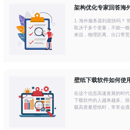
架构优化专家回答海
快吗以及如何提升访
1. 海外服务器到底快吗？ 
取决于多个变量，不能一概
来说，物理距离、出口带宽
直接影响响应时间。即使是
机房，若没有合适的架构优
CDN、就近接入点、合理
户感知的访问速度仍可能很
判断是否“快”要结合目标用
络拓扑来评估。 2. 影响海外服务器访
壁纸下载软件如何使
问速度的主要因素有哪些？
务器提升速度
在这个信息高速发展的时代
下载软件的人越来越多。很
载高质量壁纸时，常常会遇
下载失败等问题。为了更好
需求，许多人开始寻求使用
的解决方案。通过使用海外