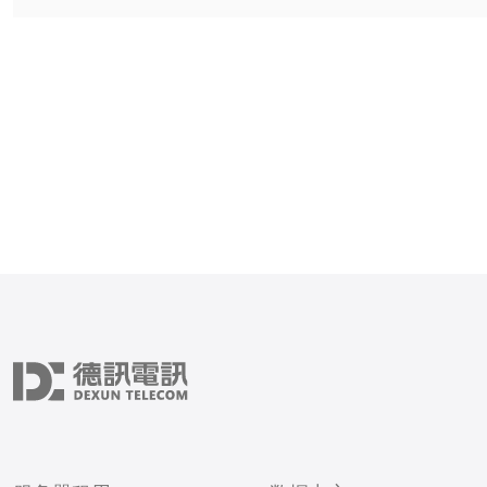
仅可以获得更快的下载速度
些情况下还能节省成本。本
讨如何使用海外服务器来提
软件的速度，并评测不同的