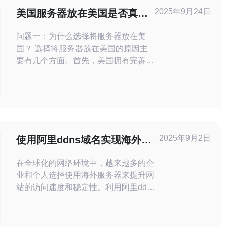
2025年9月24日
美国服务器放在美国是否真的
有效
问题一：为什么选择将服务器放在美
国？ 选择将服务器放在美国的原因主
要有几个方面。首先，美国拥有完善的
网络基础设施，提供高速度和高稳定性
的网络连接。其次，美国的云计算和数
据中心服务商众多，企业可以根据需求
选择合适的服务。最后，对于目标用户
群体在美国的企业来说，将服务器放在
美国能够显著提高用户的访问速度，从
2025年9月2日
使用阿里ddns域名实现海外服
而提升用户体验。 问题二：美国服务
务器转发的技巧
器
在全球化的网络环境中，越来越多的企
业和个人选择使用海外服务器来提升网
站的访问速度和稳定性。利用阿里ddns
域名进行海外服务器的转发，不仅可以
解决动态IP的问题，还能有效地提高访
问的便捷性。本文将为您详细介绍实现