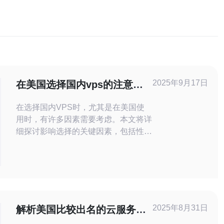
2025年9月17日
在美国选择国内vps的注意事
项
在选择国内VPS时，尤其是在美国使
用时，有许多因素需要考虑。本文将详
细探讨影响选择的关键因素，包括性
能、价格、售后服务等方面的注意事
项，帮助用户做出明智的决策。 在选
择国内VPS时需要考虑哪些因素？ 选
择国内VPS时，首先要关注的是性
能。VPS的性能直接影响网站的加载
速度和用户体验。通常，性能由
2025年8月31日
解析美国比较出名的云服务器
CPU、内存和存储类型决定。选择
的性能差异