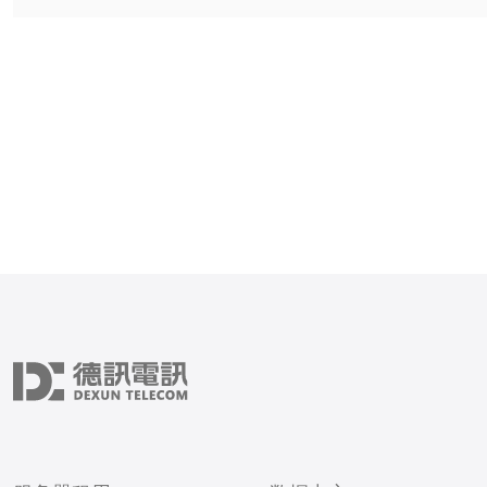
验。 高防服务器CN2具有以下优势：
稳定可靠：CN2网络拥有
和性能，能够提供更加稳定