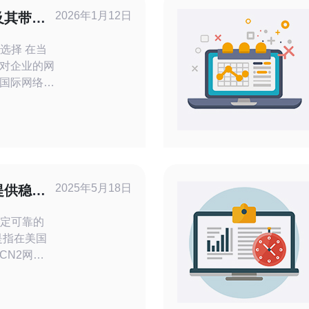
2026年1月12日
及其带宽
选择 在当
对企业的网
国际网络连
显著提升用
CN2线路
成为了众多
择。无论是
决方案，还
，CN2都
2025年5月18日
提供稳定
细解析美国
稳定可靠的
CN2网络
信推出的一
稳定和可靠
好的上网体