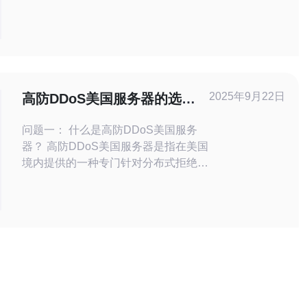
（维护时间窗、业务低峰）。 - 需求清
单：列出带宽需求、并发连接、内
存/CPU/磁盘IO、最小可用率、合规需
求（如数据驻留、GDPR/CCPA）和日
志保留期。 - 风险评估：评估数据丢
失、DNS切换延迟、证书问题、依赖
2025年9月22日
高防DDoS美国服务器的选择
第三方服务可达性等潜在
与配置指南
问题一： 什么是高防DDoS美国服务
器？ 高防DDoS美国服务器是指在美国
境内提供的一种专门针对分布式拒绝服
务（DDoS）攻击进行防护的服务器。
这种服务器配备了先进的防火墙和流量
清洗技术，能够有效识别和过滤恶意流
量，确保合法用户的访问不受影响。选
择高防DDoS服务器，企业可以在遭受
DDoS攻击时，依然保持网站的正常运
行。 问题二： 如何选