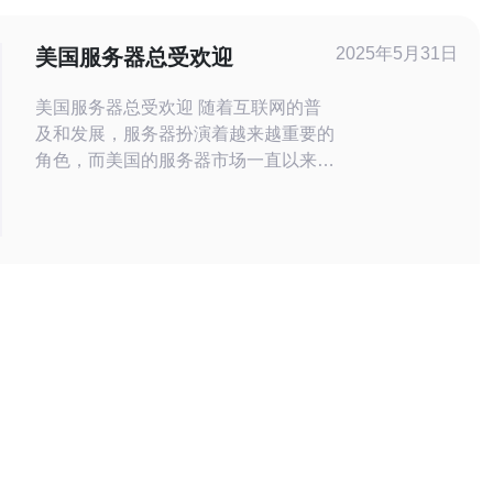
管费用的影响因素主要包括以下几个方
面： 2.1
2025年5月31日
美国服务器总受欢迎
美国服务器总受欢迎 随着互联网的普
及和发展，服务器扮演着越来越重要的
角色，而美国的服务器市场一直以来都
备受欢迎。本文将从多个方面来探讨美
国服务器为何如此受欢迎。 美国作为
互联网的发源地之一，其基础设施一直
处于领先地位。美国拥有大量的数据中
心和网络设备，能够为用户提供稳定、
高速的网络连接，满足各种应用的需
求。 美国拥有世界领