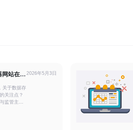
2026年5月3日
器网站在美
放和隐私
，关于数据存
的关注点？
与监管主
一的全面隐
行业性法规
存 联邦层面
AA（医疗信