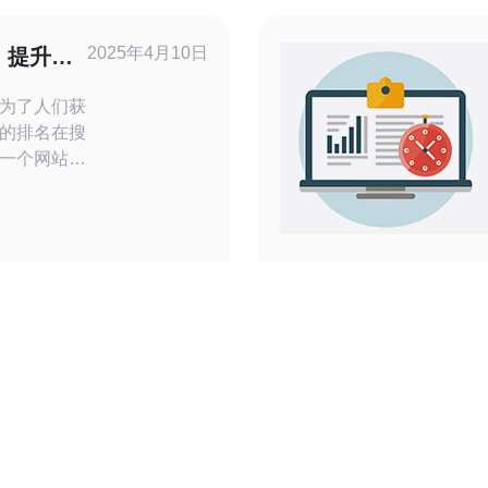
、
多数隐私与安
2025年4月10日
：提升您
PA/
为了人们获
的排名在搜
一个网站的
站在搜索引
高效的服务
站群服务器
够为您的网
 河南
站放置在美
用站群技术