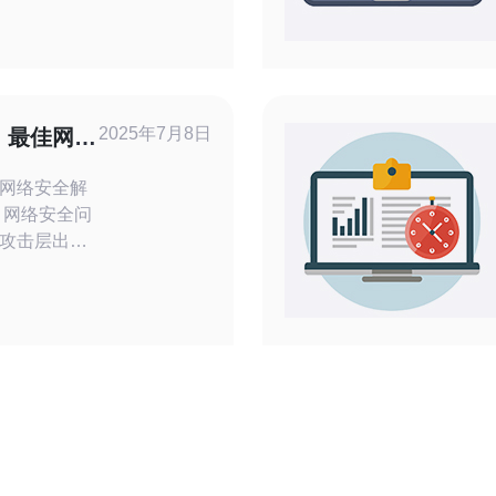
BGP路由策
商协同过滤
合硬件加速、行
做到对DDoS
洗，使业务
2025年7月8日
：最佳网络
网络安全解
攻击层出不
全带来了严
选择一款高
尤为重要。
许多企业的
。 高防
防御能力，