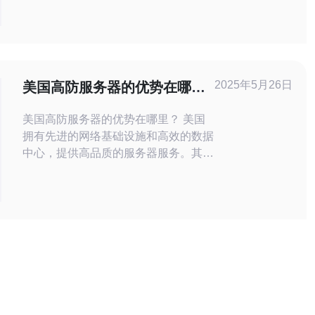
提供更好的安全性和稳定性，成为许多
人的首选。 yunserver作为一家知名的
服务提供商，致力于为用户提供高质量
的高防服务器。以下是yunserver高防服
务器的几个优势： 1. 稳定性 yunserv
2025年5月26日
美国高防服务器的优势在哪
里？
美国高防服务器的优势在哪里？ 美国
拥有先进的网络基础设施和高效的数据
中心，提供高品质的服务器服务。其服
务器性能稳定可靠，能够确保网站和应
用的持续运行。 美国高防服务器配备
了先进的DDoS攻击防护系统，能够有
效抵御各种网络攻击，保障用户数据的
安全和隐私。 美国拥有全球顶尖的网
络运营商和互联网交换点，其服务器具
有快速的网络速