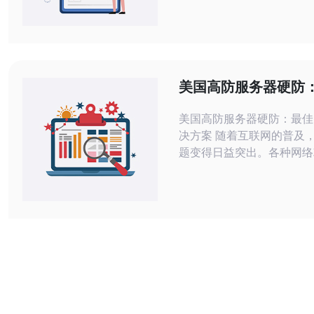
依托Tier-1骨干互联与智能
略，快速调度并向上游运营
恶意流量。 3. 精华：结
为识别与24/7 SOC响应，
攻击的实时判别与自动化清
美国高防服务器硬防
安全解决方案
美国高防服务器硬防：最佳
决方案 随着互联网的普及，网络安全问
题变得日益突出。各种网络
穷，给企业和个人的信息安
重威胁。在这样的背景下，
效的网络安全解决方案显得
美国高防服务器硬防成为了
首选，下面我们来详细介绍一下
服务器硬防是指具备强大的
能够有效抵御各种网