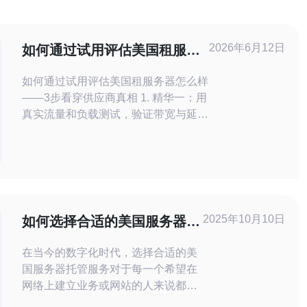
2026年6月12日
如何通过试用评估美国租服务
器怎么样并选择最佳方案
如何通过试用评估美国租服务器怎么样
——3步看穿供应商真相 1. 精华一：用
真实流量和负载测试，验证带宽与延迟
是否稳定。 2. 精华二：核查服务条款
与SLA，确认退款/试用政策与DDoS防
护能力。 3. 精华三：对比网络节点、
机房位置与公网IP质量，选择最符合业
务的最佳方案。 在本文中，我将基于
数百次的试用经验和公开第三方测试方
2025年10月10日
如何选择合适的美国服务器托
法，详细说明如
管服务？
在当今的数字化时代，选择合适的美
国服务器托管服务对于每一个希望在
网络上建立业务或网站的人来说都是
至关重要的。美国服务器以其高效、