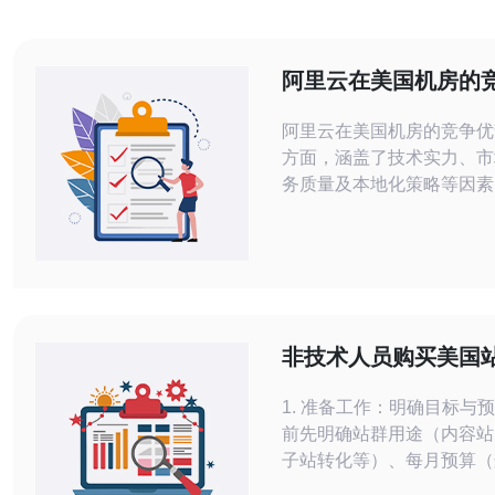
阿里云在美国机房的
阿里云在美国机房的竞争优
方面，涵盖了技术实力、市
务质量及本地化策略等因素
分析这些优势，我们可以更
里云如何在全球云计算市场
之地。 阿里云的技术实力有多强？ 首
先，阿里云凭借其强大的技
为全球领先的云服务提供商
云计算、大数据及人工智能
非技术人员购买美国站
究与开发投入巨大。比如，
79的购买流程与常见
据
1. 准备工作：明确目标与
前先明确站群用途（内容站
子站转化等）、每月预算（
79美元为例）和期望节点