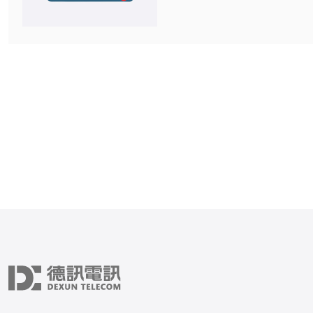
写成清单：站点数量、是否
IP、是否需要预装WordPr
求托管式维护等。 2. 选择服务类型：
托管站群 vs 自己部署非
选“托管站群”或“托管VPS+
案，这样很多