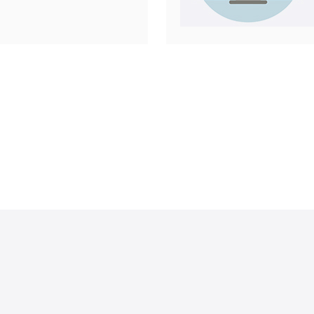
需要独立
ess、是否要
技术人员推荐
控制面板”方