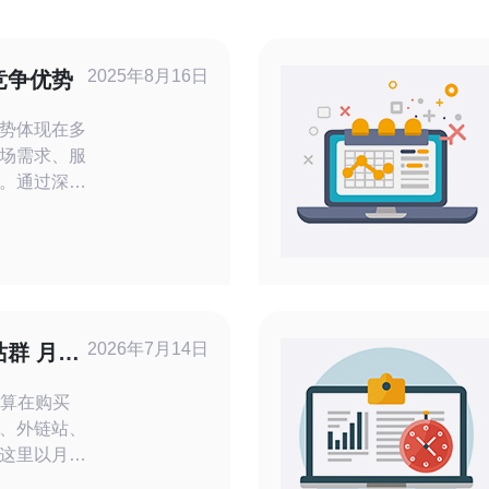
2025年8月16日
竞争优势
势体现在多
场需求、服
。通过深入
好地理解阿
中占据一席
术实力，成
之一。其在
等领域的研
2026年7月14日
群 月付
阿里云在数
问题
预算在购买
、外链站、
这里以月付
数。把目标