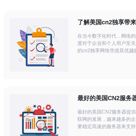
了解美国cn2独享带
优势
在当今数字化时代，网络的
度对于企业和个人用户至关
的cn2独享网络凭借其优越
靠性，成为了许多互联网用
本文将深入探讨cn2独享的
来的多种网络优势，帮助读
解这一服务的价值。 cn2独享是什么？
cn2独享是中国电信推出的
络服务，主要面向企业和大
最好的美国CN2服务
通过专用的光纤线路，保证
最好的美国CN2服务器提供商 随
联网的发展，越来越多的企
要稳定高速的服务器来支持
和应用程序。在选择服务器