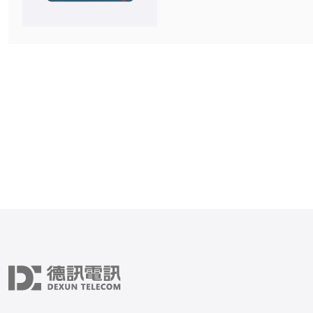
CN2服务器是一个备受推
因为它提供了高速稳定的网
文将介绍一些最好的美国C
提供商。 Hostwinds是一家知名的美国
服务器提供商，他们提供了
型的服务器服