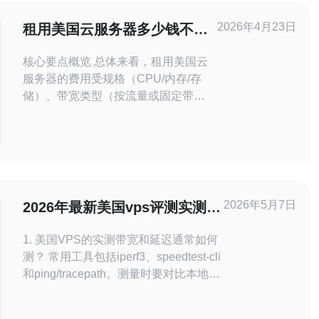
2026年4月23日
租用美国云服务器多少钱不同
规格与带宽计费模型价格解析
核心要点概览 总体来看，租用美国云
服务器的费用受规格（CPU/内存/存
储）、带宽类型（按流量或固定带
宽）、计费模型（按小时/月/年、95峰
值等）、网络质量与是否包含DDoS防
御和CDN等增值服务影响最大。小型
VPS月租通常在数美元到数十美元，
中高端云主机与独服根据带宽与防护需
求可达数百甚至上千美元/月。对于希
2026年5月7日
2026年最新美国vps评测实测带
望兼顾性价比与网络稳定性的用
宽延迟和价格对比指南
1. 美国VPS的实测带宽和延迟通常如何
测？ 常用工具包括iperf3、speedtest-cli
和ping/tracepath。测量时要对比本地到
美国不同机房的多次测试结果，取平均
值并记录峰值和抖动。对于美国VPS，