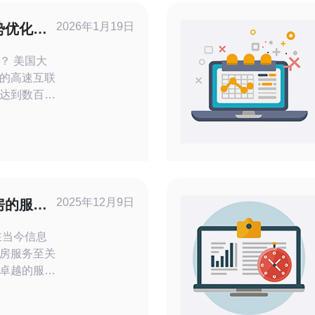
2026年1月19日
势优化视
？ 美国大
的高速互联
达到数百兆
。这种带宽
地进行视频
冲或卡顿的
容消费的增
的普及，大
：
2025年12月9日
房的服务
频流媒体的
房服务至关
卓越的服务
多企业的关
优缺点，本