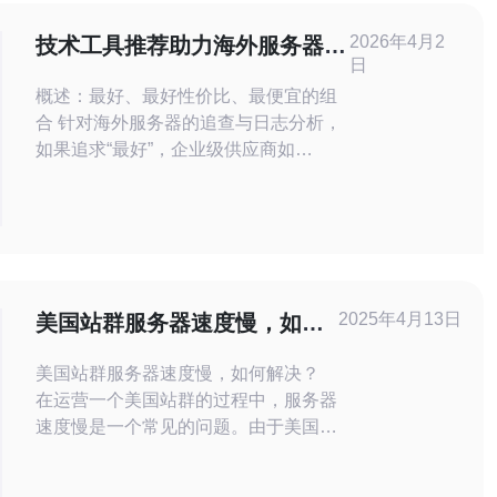
2026年4月2
技术工具推荐助力海外服务器追
日
查日志分析与流量还原
概述：最好、最好性价比、最便宜的组
合 针对海外服务器的追查与日志分析，
如果追求“最好”，企业级供应商如
Splunk加上网络取证工具（如Zeek）能
带来最完整的可视化与搜索能力；如果
追求“最好性价比”，开源的
ELK（Elasticsearch/Logstash/Kibana）
配合Suricata与Zeek能实现接近企业级
功能；如果追求“最便宜”，
2025年4月13日
美国站群服务器速度慢，如何
解决？
美国站群服务器速度慢，如何解决？
在运营一个美国站群的过程中，服务器
速度慢是一个常见的问题。由于美国站
群的特殊性，服务器距离用户较远，导
致访问速度变慢。这不仅影响用户体