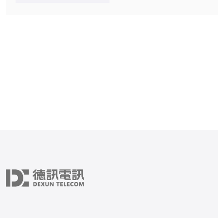
文将深入分析美国西海机房
与不足。 以下是关于美国西海机房的3
个精华： 1. 卓越的技术支持与服务质
量 2. 灵活的服务套餐与定制化解决方
案