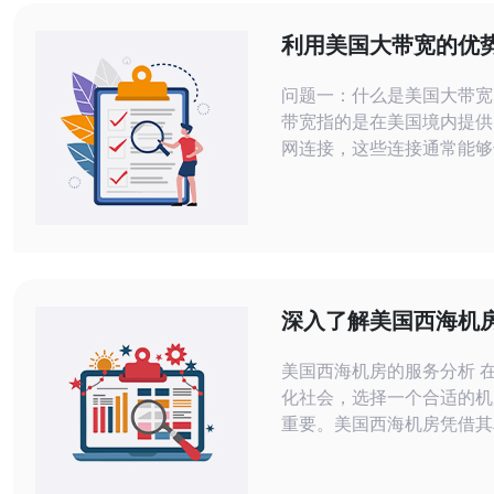
利用美国大带宽的优
频流媒体体验
问题一：什么是美国大带宽
带宽指的是在美国境内提供
网连接，这些连接通常能够
甚至千兆的下载和上传速度
的优势使得用户可以更流畅
流媒体播放，而不必担心缓
问题。近年来，随着视频内
加，尤其是高清和4K视频
带宽的需求显得尤为重要。 问题二
深入了解美国西海机
如何利用美国大带宽提升视
优势与不足
观看
美国西海机房的服务分析 在当今信息
化社会，选择一个合适的机
重要。美国西海机房凭借其
体系和技术优势，吸引了众
注。然而，任何服务都有其