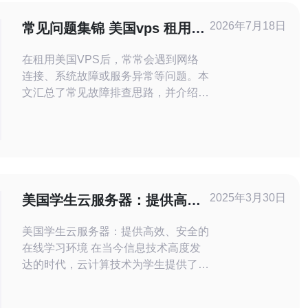
2026年7月18日
常见问题集锦 美国vps 租用后
故障排查与技术支持途径
在租用美国VPS后，常常会遇到网络
连接、系统故障或服务异常等问题。本
文汇总了常见故障排查思路，并介绍可
用的技术支持渠道，帮助用户快速恢复
服务并优化后续运维策略。 收到VPS
开通通知后，第一步应检查控制面板与
控制台（VNC/Serial Console）是否
可用，确认分配的公网IP、用户名和初
始密码正确。若控制台无法访问，先排
2025年3月30日
美国学生云服务器：提供高
查供应商通知或工单公告
效、安全的在线学习环境
美国学生云服务器：提供高效、安全的
在线学习环境 在当今信息技术高度发
达的时代，云计算技术为学生提供了更
加便捷、高效、安全的在线学习环境。
美国学生云服务器作为一种创新的学习