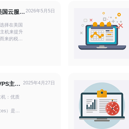
2026年5月5日
美国云服务
自查流程
选择在美国
管主机来提升
而来的税务
国云资源会
税务义务？
助你快速判
建议。 第
”
物理位置。判断
2025年4月27日
PS主
房、是否在
提供商
主机：优质
ices）是全
之一，其免
Server，虚拟