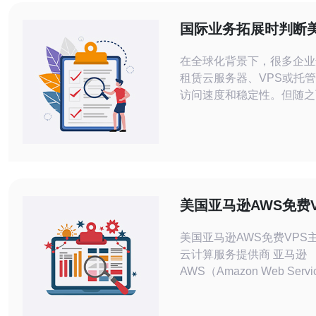
国际业务拓展时判断
器租赁涉税吗的三步
在全球化背景下，很多企业
租赁云服务器、VPS或托
访问速度和稳定性。但随之
合规问题不容忽视：租用美
不会产生美国或其他国家的
本文给出三步自查流程，帮
断并给出可执行的合规与采购
一步：确认“税务实体触发点
（nexus/PE）与服务器
美国亚马逊AWS免费V
标准包括服务器所在州或机
机：优质云计算服务
美国亚马逊AWS免费VPS
云计算服务提供商 亚马逊
AWS（Amazon Web Serv
球领先的云计算服务提供商
费VPS（Virtual Private 