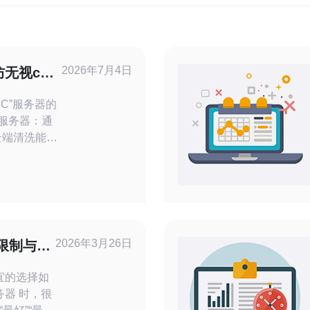
2026年7月4日
无视cc
制
CC”服务器的
云端清洗能力
oS/CC攻击
视
享端口、单线
赖简单
资源
口、专
2026年3月26日
限制与付
宜的选择如
务器 时，很