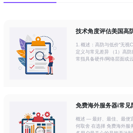
技术角度评估美国高防
低价服务器的防护机
1. 概述：高防与低价“无视
定义与常见差异 （1）高防服务器：通
常指具备硬件/网络层面或
的主机产品，面向大流量DD
提供流量吸收和转发能力。 （2）无
CC的低价服务器：多为共
或单点BGP出口，防护依
iptables规则或应用层限速。 （3）
隔离：高防常有独立物理出
免费海外服务器i常见
费升级对比分析
概述 — 最好、最佳、最便
何取舍 在选择 免费海外服