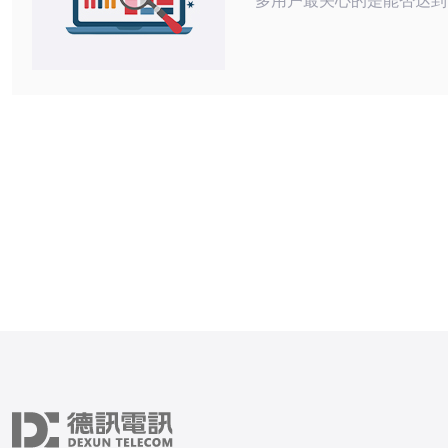
多用户最关心的是能否达到“
佳”或“最便宜”的平衡。实
案通常在“最便宜”上占优，
好/最佳”的可用性、性能和
通常需要考虑 付费升级。
见限制出发，逐项对比免费
别，并给出实操建议，帮助
保留免费资源、何时投资