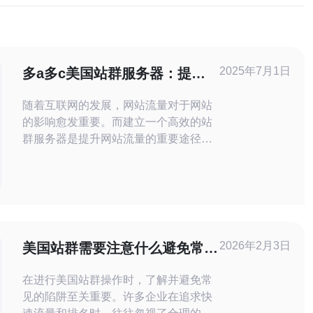
2025年7月1日
多a多c美国站群服务器：提升
网站流量的最佳选择
随着互联网的发展，网站流量对于网站
的影响愈发重要。而建立一个高效的站
群服务器是提升网站流量的重要途径之
一。多a多c美国站群服务器就是一种非
常不错的选择，它能够帮助网站提升流
量，增加曝光度，提升排名。 多a多c美
国站群服务器是一种集群服务器，能够
同时托管多个网站，通过相互链接和交
叉推广，提升各个网站的流量。它的优
2026年2月3日
美国站群需要注意什么避免常见
势主要体现在以下几个方面：
的陷阱
在进行美国站群操作时，了解并避免常
见的陷阱至关重要。许多企业在追求快