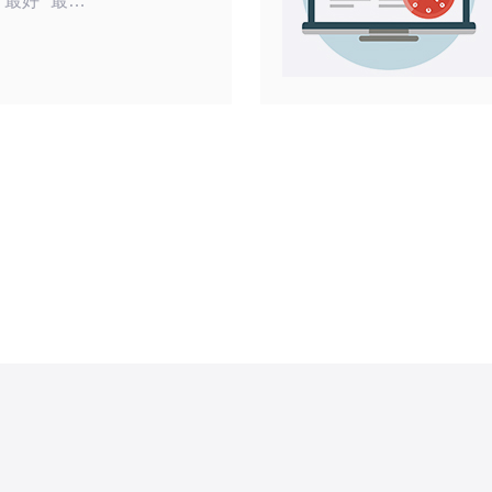
最好”“最
际上，免费方
但要达到“最
服务质量，
本文将从常
与付费的差
你判断何时