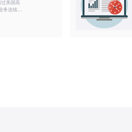
业务连续
力。 2.
混合部署策
，实现可量
地包括风险
化和演练，
中既有速度