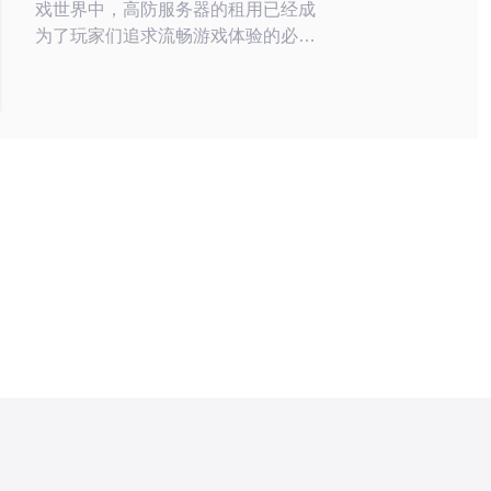
戏世界中，高防服务器的租用已经成
为了玩家们追求流畅游戏体验的必要
手段。特别是在美国，优质的游戏高
防服务器不仅能够提升游戏性能，还
能有效抵御网络攻击。以下是关于美
国游戏高防服务器租用的三个关键要
点： 稳定性与速度 安全性保障 灵活
的租用方案 随着网络游戏的不断发
展，玩家们对游戏体验