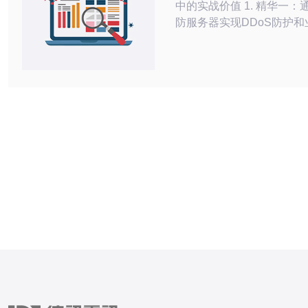
中的实战价值 1. 精华一：通过美国高
防服务器实现DDoS防护和
性，低成本获得企业级防御能
精华二：结合实惠型部署与
略，平衡性能、合规与费用
化的ROI。 3. 精华三：落
评估、架构设计、运维自动
确保中小企业在数字化转型
也有安全。 在当前网络