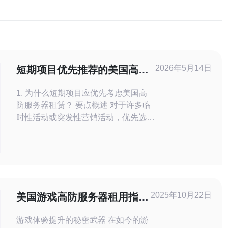
2026年5月14日
短期项目优先推荐的美国高防
服务器租赁策略
1. 为什么短期项目应优先考虑美国高
防服务器租赁？ 要点概述 对于许多临
时性活动或突发性营销活动，优先选择
美国高防服务器租赁主要因为美国机房
在网络互联、带宽资源和上游承载能力
上具备优势，能够快速应对大流量或攻
击峰值。 技术理由 美国节点通常拥有
更丰富的国际骨干带宽、成熟的DDoS
清洗平台和完善的BGP策略，能提供
2025年10月22日
美国游戏高防服务器租用指南
更高的DDoS防护上限和更低的丢
提升游戏体验
游戏体验提升的秘密武器 在如今的游