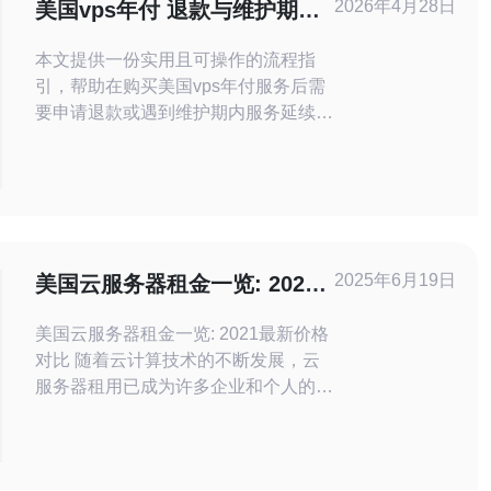
2026年4月28日
美国vps年付 退款与维护期内
服务延续的处理流程说明
本文提供一份实用且可操作的流程指
引，帮助在购买美国vps年付服务后需
要申请退款或遇到维护期内服务延续情
形时，清晰掌握步骤、责任方与时间节
点，从而最大限度保护业务连续性与自
身权益。 在维护期内还能享受多少延
续服务？ 多数提供美国vps年付的服务
商会在退款申请处理期间保留一段维护
期（grace period）以避免立即中断用
2025年6月19日
美国云服务器租金一览: 2021
户业务。这段延续服务通
最新价格对比
美国云服务器租金一览: 2021最新价格
对比 随着云计算技术的不断发展，云
服务器租用已成为许多企业和个人的首
选。本文将对美国各大云服务器提供商
的2021年最新价格进行对比，帮助您
选择最适合的云服务器方案。 亚马逊