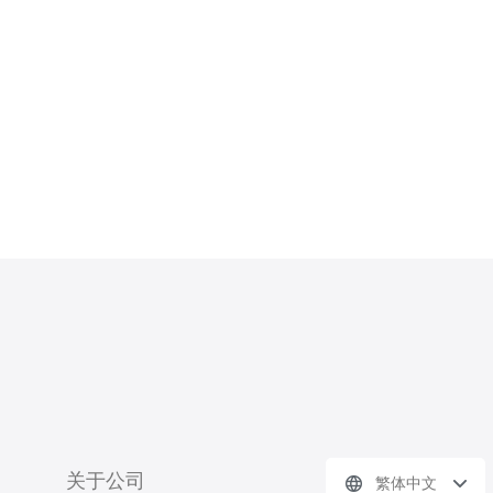
AWS是全球领先的云计算服务提供
商，其云服务器价格相对较高，但性能
稳定可靠。根据不同配置，AWS的价
格从每小时0.0
关于公司
繁体中文