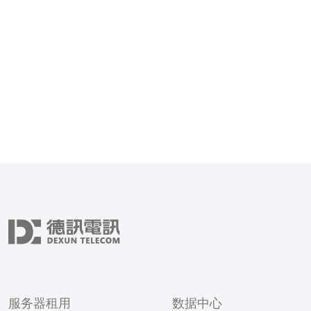
选择美国VPS租赁？ 美国
质的网络环境和技术支持，
企业和个人用户的首选。首
有完善的互联网基础设施，
度
服务器租用
数据中心