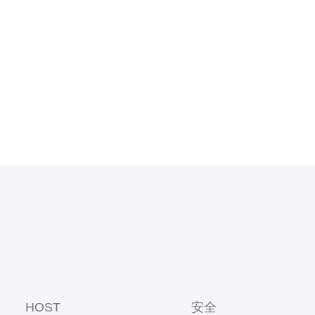
VPS因其优
成为了许多
先，美国拥
数据传输速
HOST
安全