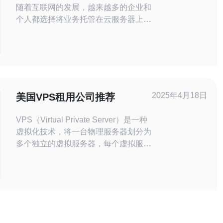
随着互联网的发展，越来越多的企业和
个人都选择将业务托管在云服务器上。
云服务器具有弹性、稳定、高效的特
点，能够帮助用户在不同的场景下快速
部署和管理服务器。 云服务器具有多
种优势，其中包括： 高可用性：云服
务器提供了强大的容灾能力，保证业务
不会因为单点故障而中断。 灵活扩
2025年4月18日
美国VPS租用公司推荐
展：用户可以根
VPS（Virtual Private Server）是一种
虚拟化技术，将一台物理服务器划分为
多个独立的虚拟服务器，每个虚拟服务
器都具有独立的操作系统和资源。
VPS租用可以帮助个人用户或企业获
得更高性能和更好的安全性，同时降低
硬件和维护成本。 1. 独立资源：每个
VPS都拥有独立的硬件资源，包括
CPU、内存和存储空间，确保高性能