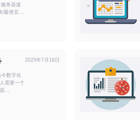
云服务器速
/最便宜”
厂商（如大
”上有优
与加速网
做到“最便
结果为基
议，帮助你
2025年7月16日
务
在成本与性能间做出明智选择。 测试
人需要一个
器
站和应用程
先的国家之
服务提供
的服务，为
享服务器上