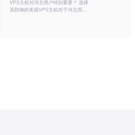
VPS主机对河北用户特别重要？ 选择
高防御的美国VPS主机对于河北用户
来说至关重要，因为这直接影响到网站
的安全性和稳定性。在网络攻击日益频
繁的今天，拥有一台高防御的VPS主
机可以有效抵御DDoS攻击和其他网络
威胁，保护用户的网站和数据安全。此
外，美国的VPS主机通常具有更高的
带宽和更快的访