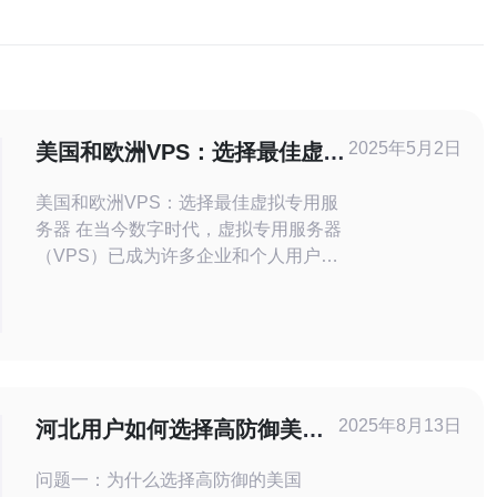
2025年5月2日
美国和欧洲VPS：选择最佳虚拟
专用服务器
美国和欧洲VPS：选择最佳虚拟专用服
务器 在当今数字时代，虚拟专用服务器
（VPS）已成为许多企业和个人用户建
立和托管网站的首选。而美国和欧洲地
区被广泛认为是VPS市场的两个主要玩
家。本文将探讨美国和欧洲VPS之间的
差异，并帮助您选择最适合您需求的虚
拟专用服务器。 美国作为全球IT技术和
互联网的中心，拥有众多知名的VPS提
2025年8月13日
河北用户如何选择高防御美国
供商。美国
VPS主机的技巧
问题一：为什么选择高防御的美国