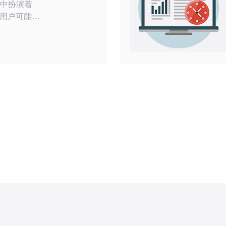
界中扮演着
用户可能会
这会影响网
本文中，我
S丢包问题
验。 美
种原因引