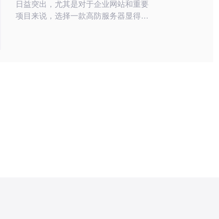
日益突出，尤其是对于企业网站和重要
项目来说，选择一款高防服务器显得尤
为重要。高防服务器不仅能够防御
DDoS攻击，还能提供稳定的网络环
境，确保业务的顺利进行。本文将为您
推荐几款真实防御能力强的美国高防服
务器，帮助您在选择时做出明智的决
策。 首先，我们需要了解什么是高防
服务器。高防服务器是一种具备强大防
护能力的服