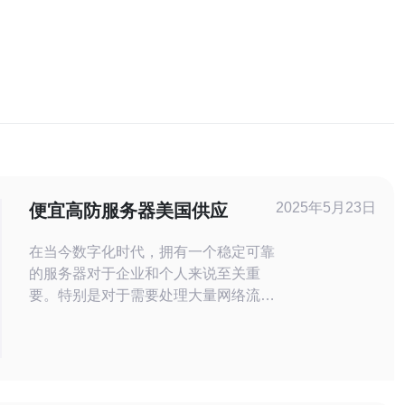
2025年5月23日
便宜高防服务器美国供应
在当今数字化时代，拥有一个稳定可靠
的服务器对于企业和个人来说至关重
要。特别是对于需要处理大量网络流量
和数据的网站和应用程序来说，高防服
务器是必不可缺的。在美国，有许多供
应商提供各种不同类型的服务器服务，
但是要找到既便宜又能提供高防护的服
务器并不容易。本文将为您介绍一些便