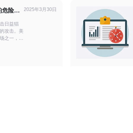
。在当今数
2025年3月30日
的危险与
击日益猖
的攻击。美
场之一，其
主要目标。
务器的危险
以确保服务
的请