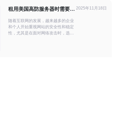
宜高防服务器供应商，并探讨它们的优
2025年11月18日
租用美国高防服务器时需要注
势和劣势。 1. ABC Hosti
意的关键因素
随着互联网的发展，越来越多的企业
和个人开始重视网站的安全性和稳定
性，尤其是在面对网络攻击时，选择
一款高防服务器显得尤为重要。美国
高防服务器因其强大的防护能力和优
越的性能，成为许多用户的首选。在
租用美国高防服务器时，有几个关键
因素需要特别注意。 首先，服务器的
性能是一个重要的考量因素。当选择
高防服务器时，确保服务器的配置能
够满足你的需求至关重要